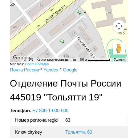
Картографические данные
Условия
50 м
Map tiles:
OpenStreetMap
Почта России
*
Yandex
*
Google
Отделение Почты России
445019 "Тольятти 19"
Телефон:
+7 800-1-000-000
Номер региона regid
63
Ключ citykey
Тольятти, 63