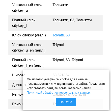
Уникальный ключ
Тольятти
citykey_u
Полный ключ
Тольятти, 63, Тольятти
citykey_f
Ключ citykey (англ.)
Tolyatti, 63
Уникальный ключ
Tolyatti
citykey_u_en (англ.)
Полный ключ
Tolyatti, 63, Tolyatti
citykey_f_en (англ.)
Широта
53.521854
Мы используем файлы cookie для анализа
посещаемости и улучшения работы сайта. Продолжая
Долгота
49.410952
использовать сайт, вы соглашаетесь с нашей
Политикой обработки персональных данных
.
Регион
Самарская область
Понятно
Район
Тольятти