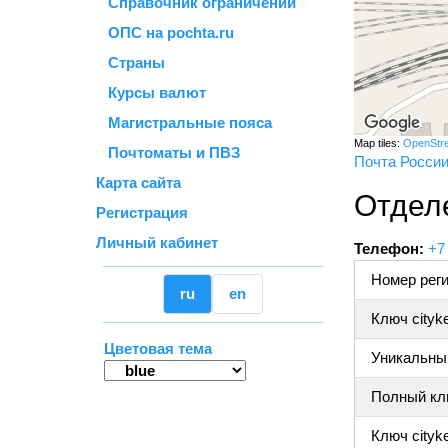
Справочник ограничений
ОПС на pochta.ru
Страны
Курсы валют
Магистральные пояса
Map tiles:
OpenStr
Почтоматы и ПВЗ
Почта Росси
Карта сайта
Отдел
Регистрация
Личный кабинет
Телефон:
+7
Номер реги
ru
en
Ключ cityk
Цветовая тема
Уникальный
Полный клю
Ключ cityke