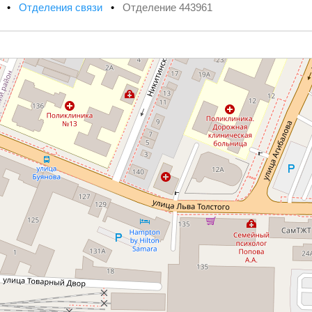
х
•
Отделения связи
•
Отделение 443961