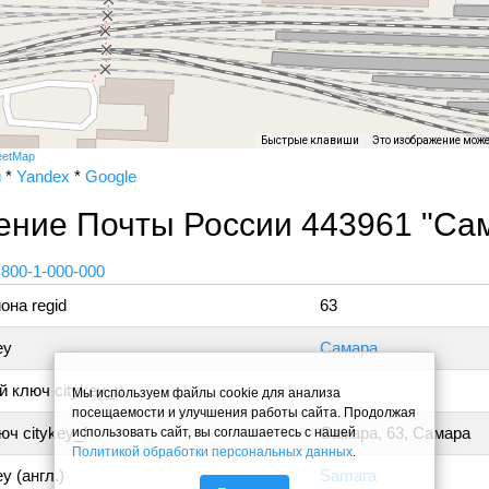
Быстрые клавиши
Это изображение мож
eetMap
и
*
Yandex
*
Google
ение Почты России 443961 "Са
 800-1-000-000
она regid
63
ey
Самара
 ключ citykey_u
Мы используем файлы cookie для анализа
посещаемости и улучшения работы сайта. Продолжая
ч citykey_f
Самара, 63, Самара
использовать сайт, вы соглашаетесь с нашей
Политикой обработки персональных данных
.
y (англ.)
Samara