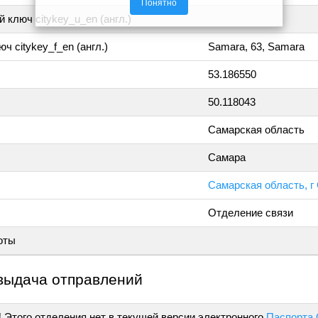
Понятно
 ключ citykey_u_en (англ.)
ч citykey_f_en (англ.)
Samara, 63, Samara
53.186550
50.118043
Самарская область
Самара
Самарская область, г 
Отделение связи
оты
выдача отправлений
!
Этого отделения нет в текущей версии электронного
Паспорта