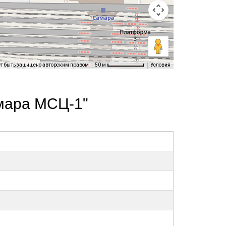
ет быть защищено авторским правом
Условия
50 м
мара МСЦ-1"