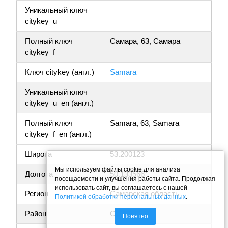
Уникальный ключ
citykey_u
Полный ключ
Самара, 63, Самара
citykey_f
Ключ citykey (англ.)
Samara
Уникальный ключ
citykey_u_en (англ.)
Полный ключ
Samara, 63, Samara
citykey_f_en (англ.)
Широта
53.200123
Мы используем файлы cookie для анализа
Долгота
50.133566
посещаемости и улучшения работы сайта. Продолжая
использовать сайт, вы соглашаетесь с нашей
Регион
Самарская область
Политикой обработки персональных данных
.
Район
Самара
Понятно