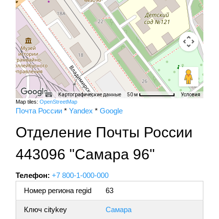
Картографические данные
Условия
50 м
Map tiles:
OpenStreetMap
Почта России
*
Yandex
*
Google
Отделение Почты России
443096 "Самара 96"
Телефон:
+7 800-1-000-000
Номер региона regid
63
Ключ citykey
Самара