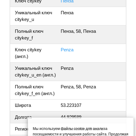
Ключ citykey
Пенза
Уникальный ключ
Пенза
citykey_u
Полный ключ
Пенза, 58, Пенза
citykey_f
Ключ citykey
Penza
(англ.)
Уникальный ключ
Penza
citykey_u_en (англ.)
Полный ключ
Penza, 58, Penza
citykey_f_en (англ.)
Широта
53.223107
Долгота
44.929589
Регион
Пензенская область
Мы используем файлы cookie для анализа
посещаемости и улучшения работы сайта. Продолжая