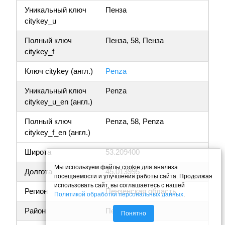
Уникальный ключ
Пенза
citykey_u
Полный ключ
Пенза, 58, Пенза
citykey_f
Ключ citykey (англ.)
Penza
Уникальный ключ
Penza
citykey_u_en (англ.)
Полный ключ
Penza, 58, Penza
citykey_f_en (англ.)
Широта
53.209400
Мы используем файлы cookie для анализа
Долгота
45.013995
посещаемости и улучшения работы сайта. Продолжая
использовать сайт, вы соглашаетесь с нашей
Регион
Пензенская область
Политикой обработки персональных данных
.
Район
Пенза
Понятно