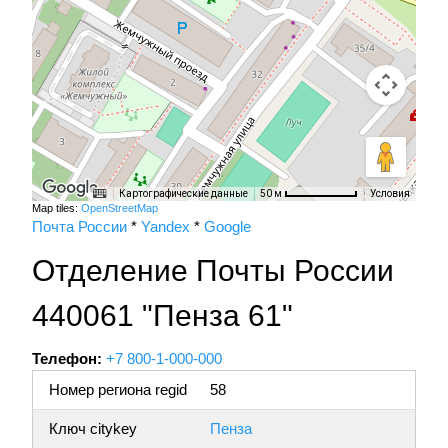
Картографические данные
Условия
50 м
Map tiles:
OpenStreetMap
Почта России
*
Yandex
*
Google
Отделение Почты России
440061 "Пенза 61"
Телефон:
+7 800-1-000-000
Номер региона regid
58
Ключ citykey
Пенза