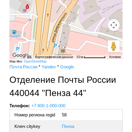
Картографические данные
Условия
50 м
Map tiles:
OpenStreetMap
Почта России
*
Yandex
*
Google
Отделение Почты России
440044 "Пенза 44"
Телефон:
+7 800-1-000-000
Номер региона regid
58
Ключ citykey
Пенза