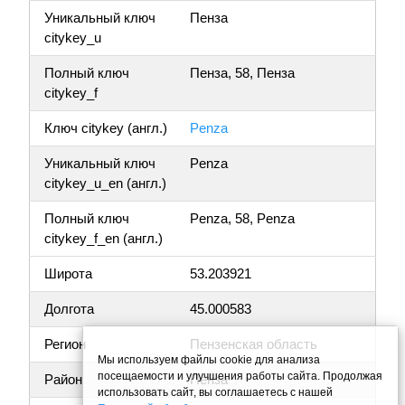
Уникальный ключ
Пенза
citykey_u
Полный ключ
Пенза, 58, Пенза
citykey_f
Ключ citykey (англ.)
Penza
Уникальный ключ
Penza
citykey_u_en (англ.)
Полный ключ
Penza, 58, Penza
citykey_f_en (англ.)
Широта
53.203921
Долгота
45.000583
Регион
Пензенская область
Мы используем файлы cookie для анализа
посещаемости и улучшения работы сайта. Продолжая
Район
Пенза
использовать сайт, вы соглашаетесь с нашей