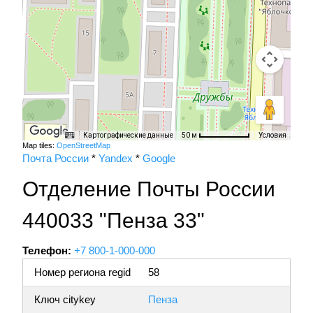
Картографические данные
Условия
50 м
Map tiles:
OpenStreetMap
Почта России
*
Yandex
*
Google
Отделение Почты России
440033 "Пенза 33"
Телефон:
+7 800-1-000-000
Номер региона regid
58
Ключ citykey
Пенза