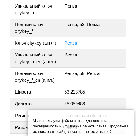
Уникальный ключ
Пенза
citykey_u
Полный ключ
Пенза, 58, Пенза
citykey_f
Ключ citykey (англ.)
Penza
Уникальный ключ
Penza
citykey_u_en (англ.)
Полный ключ
Penza, 58, Penza
citykey_f_en (англ.)
Широта
53.213785
Долгота
45.059486
Регион
Пензенская область
Мы используем файлы cookie для анализа
посещаемости и улучшения работы сайта. Продолжая
Район
Пенза
использовать сайт, вы соглашаетесь с нашей