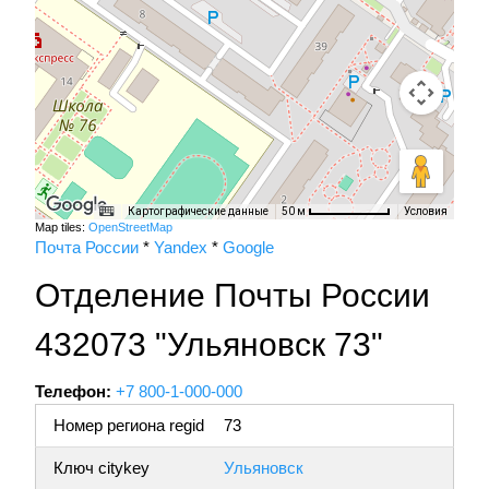
Картографические данные
Условия
50 м
Map tiles:
OpenStreetMap
Почта России
*
Yandex
*
Google
Отделение Почты России
432073 "Ульяновск 73"
Телефон:
+7 800-1-000-000
Номер региона regid
73
Ключ citykey
Ульяновск