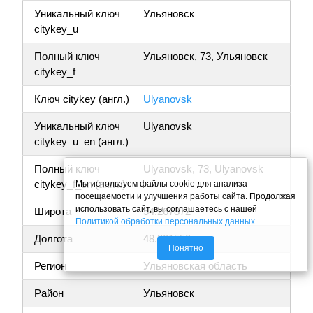
Уникальный ключ
Ульяновск
citykey_u
Полный ключ
Ульяновск, 73, Ульяновск
citykey_f
Ключ citykey (англ.)
Ulyanovsk
Уникальный ключ
Ulyanovsk
citykey_u_en (англ.)
Полный ключ
Ulyanovsk, 73, Ulyanovsk
citykey_f_en (англ.)
Мы используем файлы cookie для анализа
посещаемости и улучшения работы сайта. Продолжая
использовать сайт, вы соглашаетесь с нашей
Широта
54.267872
Политикой обработки персональных данных
.
Долгота
48.301550
Понятно
Регион
Ульяновская область
Район
Ульяновск