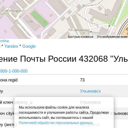
Быстрые клавиши
Это изображение може
eetMap
и
*
Yandex
*
Google
ние Почты России 432068 "Уль
 800-1-000-000
она regid
73
ey
Ульяновск
 ключ citykey_u
Ульяновск
Мы используем файлы cookie для анализа
посещаемости и улучшения работы сайта. Продолжая
ч citykey_f
Ульяновск, 73, Ульянов
использовать сайт, вы соглашаетесь с нашей
Политикой обработки персональных данных
.
y (англ.)
Ulyanovsk