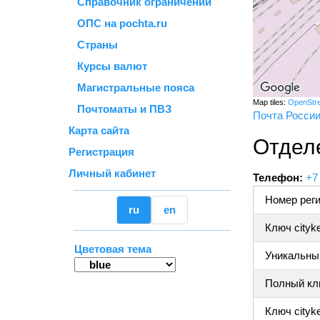
Справочник ограничений
ОПС на pochta.ru
Страны
Курсы валют
Магистральные пояса
Map tiles:
OpenStr
Почтоматы и ПВЗ
Почта Росси
Карта сайта
Отделе
Регистрация
Личный кабинет
Телефон:
+7
Номер реги
ru
en
Ключ cityk
Цветовая тема
Уникальный
Полный клю
Ключ cityke