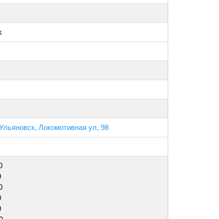
k
 Ульяновск, Локомотивная ул, 98
0
0
0
0
0