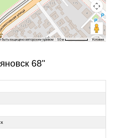
т быть защищено авторским правом
Условия
50 м
яновск 68"
ск