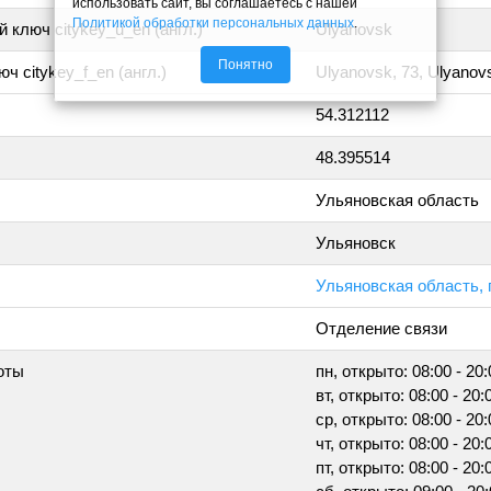
использовать сайт, вы соглашаетесь с нашей
Политикой обработки персональных данных
.
 ключ citykey_u_en (англ.)
Ulyanovsk
Понятно
ч citykey_f_en (англ.)
Ulyanovsk, 73, Ulyanov
54.312112
48.395514
Ульяновская область
Ульяновск
Ульяновская область, г
Отделение связи
оты
пн, открыто: 08:00 - 20:
вт, открыто: 08:00 - 20:
ср, открыто: 08:00 - 20:
чт, открыто: 08:00 - 20:
пт, открыто: 08:00 - 20: