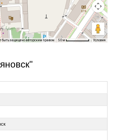
т быть защищено авторским правом
Условия
50 м
яновск"
вск