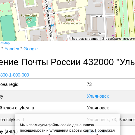
Быстрые клавиши
Это изображение може
eetMap
и
*
Yandex
*
Google
ение Почты России 432000 "Уль
 800-1-000-000
она regid
73
ey
Ульяновск
 ключ citykey_u
Ульяновск
ч citykey_f
Ульяновск, 73, Ульяно
Мы используем файлы cookie для анализа
посещаемости и улучшения работы сайта. Продолжая
y (англ.)
Ulyanovsk