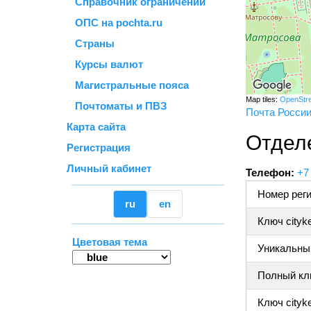
Справочник ограничений
ОПС на pochta.ru
Страны
Курсы валют
Магистральные пояса
Map tiles:
OpenStr
Почтоматы и ПВЗ
Почта Росси
Карта сайта
Отдел
Регистрация
Личный кабинет
Телефон:
+7
Номер реги
ru
en
Ключ cityk
Цветовая тема
Уникальный
Полный клю
Ключ cityke