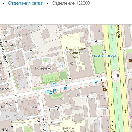
х
•
Отделения связи
•
Отделение 432000