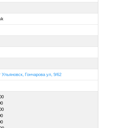
sk
 Ульяновск, Гончарова ул, 9/62
00
00
00
00
00