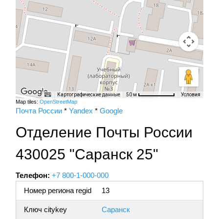
Картографические данные
Условия
50 м
Map tiles:
OpenStreetMap
Почта России
*
Yandex
*
Google
Отделение Почты России
430025 "Саранск 25"
Телефон:
+7 800-1-000-000
Номер региона regid
13
Ключ citykey
Саранск