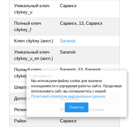
Уникальный ключ
Саранск
citykey_u
Полный ключ
Саранск, 13, Саранск
citykey_f
Ключ citykey (англ.)
Saransk
Уникальный ключ
Saransk
citykey_u_en (англ.)
Полный ключ
Saransk, 13, Saransk
citykey_f_en (англ.)
Мы используем файлы cookie для анализа
посещаемости и улучшения работы сайта. Продолжая
Широта
54.162373
использовать сайт, вы соглашаетесь с нашей
Политикой обработки персональных данных
.
Долгота
45.150431
Понятно
Регион
Мордовия республика
Район
Саранск