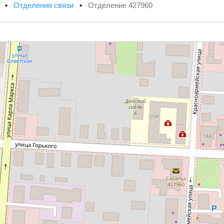
х
•
Отделения связи
•
Отделение 427960