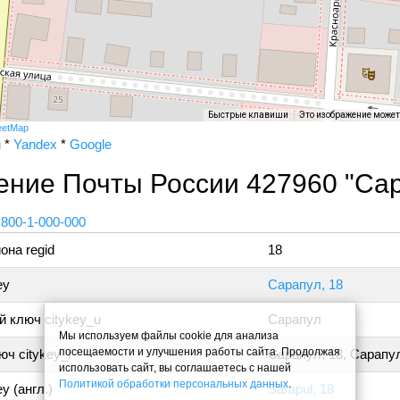
Быстрые клавиши
Это изображение може
eetMap
и
*
Yandex
*
Google
ение Почты России 427960 "Са
 800-1-000-000
она regid
18
ey
Сарапул, 18
 ключ citykey_u
Сарапул
Мы используем файлы cookie для анализа
посещаемости и улучшения работы сайта. Продолжая
ч citykey_f
Сарапул, 18, Сарапу
использовать сайт, вы соглашаетесь с нашей
Политикой обработки персональных данных
.
y (англ.)
Sarapul, 18