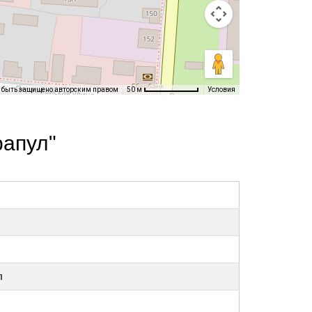
т быть защищено авторским правом
Условия
50 м
рапул"
л