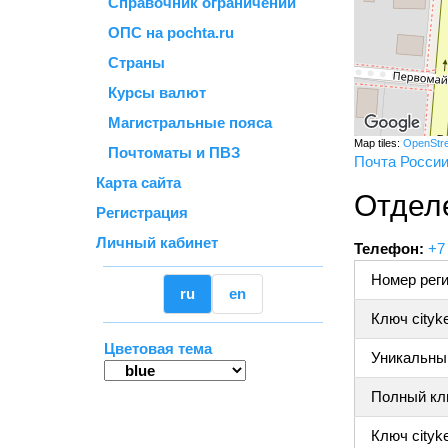
Справочник ограничений
ОПС на pochta.ru
Страны
Курсы валют
Магистральные пояса
Map tiles:
OpenStr
Почтоматы и ПВЗ
Почта Росси
Карта сайта
Отдел
Регистрация
Личный кабинет
Телефон:
+7
Номер реги
ru
en
Ключ cityk
Цветовая тема
Уникальный
Полный клю
Ключ cityke