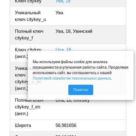
Ключ citykey
Ува, 18
Уникальный
Ува
ключ citykey_u
Полный ключ
Ува, 18, Увинский
citykey_f
Ключ citykey
Uva, 18
(англ.)
Мы используем файлы cookie для анализа
посещаемости и улучшения работы сайта. Продолжая
Уникальный
Uva
использовать сайт, вы соглашаетесь с нашей
ключ
Политикой обработки персональных данных
.
citykey_u_en
(англ.)
Понятно
Полный ключ
Uva, 18, Uvinsky
citykey_f_en
(англ.)
Широта
56.981656