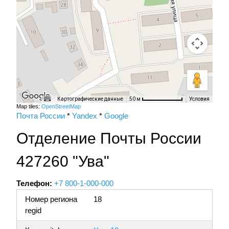
Картографические данные
Условия
50 м
Map tiles:
OpenStreetMap
Почта России
*
Yandex
*
Google
Отделение Почты России
427260 "Ува"
Телефон:
+7 800-1-000-000
Номер региона
18
regid