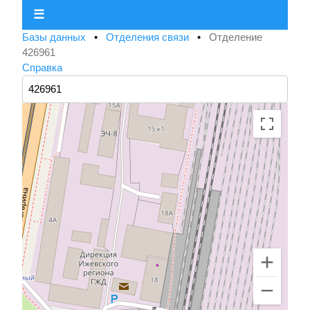
☰
Базы данных
•
Отделения связи
•
Отделение
426961
Справка