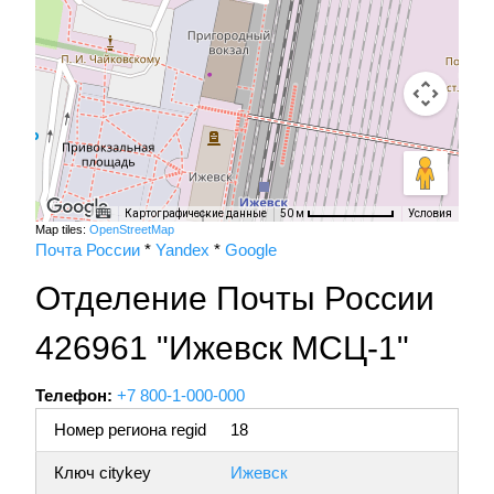
Картографические данные
Условия
50 м
Map tiles:
OpenStreetMap
Почта России
*
Yandex
*
Google
Отделение Почты России
426961 "Ижевск МСЦ-1"
Телефон:
+7 800-1-000-000
Номер региона regid
18
Ключ citykey
Ижевск