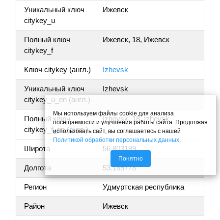
Уникальный ключ
Ижевск
citykey_u
Полный ключ
Ижевск, 18, Ижевск
citykey_f
Ключ citykey (англ.)
Izhevsk
Уникальный ключ
Izhevsk
citykey_u_en (англ.)
Мы используем файлы cookie для анализа
Полный ключ
Izhevsk, 18, Izhevsk
посещаемости и улучшения работы сайта. Продолжая
citykey_f_en (англ.)
использовать сайт, вы соглашаетесь с нашей
Политикой обработки персональных данных
.
Широта
56.803189
Понятно
Долгота
53.189778
Регион
Удмуртская республика
Район
Ижевск