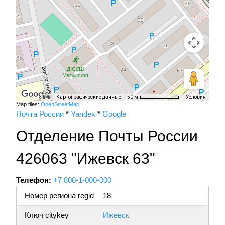
Картографические данные
Условия
50 м
Map tiles:
OpenStreetMap
Почта России
*
Yandex
*
Google
Отделение Почты России
426063 "Ижевск 63"
Телефон:
+7 800-1-000-000
Номер региона regid
18
Ключ citykey
Ижевск