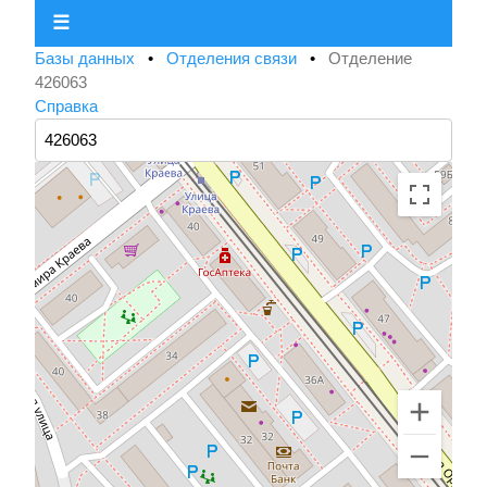
☰
Базы данных
•
Отделения связи
•
Отделение
426063
Справка