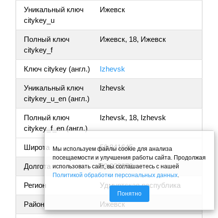
Уникальный ключ
Ижевск
citykey_u
Полный ключ
Ижевск, 18, Ижевск
citykey_f
Ключ citykey (англ.)
Izhevsk
Уникальный ключ
Izhevsk
citykey_u_en (англ.)
Полный ключ
Izhevsk, 18, Izhevsk
citykey_f_en (англ.)
Широта
56.841645
Мы используем файлы cookie для анализа
посещаемости и улучшения работы сайта. Продолжая
Долгота
53.238278
использовать сайт, вы соглашаетесь с нашей
Политикой обработки персональных данных
.
Регион
Удмуртская республика
Понятно
Район
Ижевск