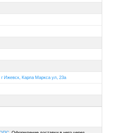
 г Ижевск, Карла Маркса ул, 23а
 ОПС
. Оформление доставки в него через