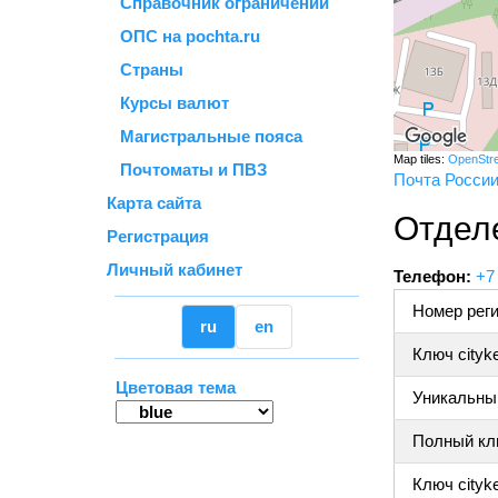
Справочник ограничений
ОПС на pochta.ru
Страны
Курсы валют
Магистральные пояса
Map tiles:
OpenStr
Почтоматы и ПВЗ
Почта Росси
Карта сайта
Отдел
Регистрация
Личный кабинет
Телефон:
+7
Номер реги
ru
en
Ключ cityk
Цветовая тема
Уникальный
Полный клю
Ключ cityke