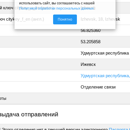
использовать сайт, вы соглашаетесь с нашей
 ключ citykey_u_en (англ.)
Izhevsk
Политикой обработки персональных данных
.
ч citykey_f_en (англ.)
Izhevsk, 18, Izhevsk
Понятно
56.825360
53.205858
Удмуртская республика
Ижевск
Удмуртская республика,
Отделение связи
оты
выдача отправлений
!
Этого отделения нет в текущей версии электронного
Паспорта