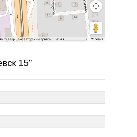
т быть защищено авторским правом
Условия
50 м
вск 15"