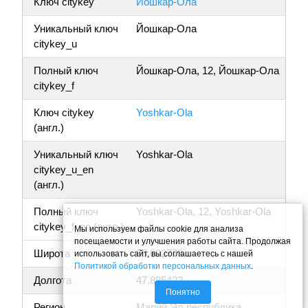
Ключ citykey
Йошкар-Ола
Уникальный ключ
Йошкар-Ола
citykey_u
Полный ключ
Йошкар-Ола, 12, Йошкар-Ола
citykey_f
Ключ citykey
Yoshkar-Ola
(англ.)
Уникальный ключ
Yoshkar-Ola
citykey_u_en
(англ.)
Полный ключ
Yoshkar-Ola, 12, Yoshkar-Ola
citykey_f_en (англ.)
Мы используем файлы cookie для анализа
посещаемости и улучшения работы сайта. Продолжая
Широта
56.632773
использовать сайт, вы соглашаетесь с нашей
Политикой обработки персональных данных
.
Долгота
47.895422
Понятно
Регион
Марий Эл республика