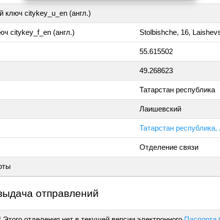
 ключ citykey_u_en (англ.)
ч citykey_f_en (англ.)
Stolbishche, 16, Laishev
55.615502
49.268623
Татарстан республика
Лаишевский
Татарстан республика,
Отделение связи
оты
выдача отправлений
!
Этого отделения нет в текущей версии электронного
Паспорта