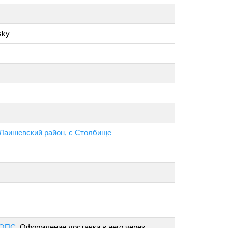
sky
 Лаишевский район, с Столбище
 ОПС
. Оформление доставки в него через