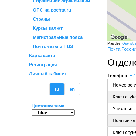
Справочник ограничений
ОПС на pochta.ru
Страны
Курсы валют
Магистральные пояса
Map tiles:
OpenStr
Почтоматы и ПВЗ
Почта Росси
Карта сайта
Отдел
Регистрация
Личный кабинет
Телефон:
+7
Номер реги
ru
en
Ключ cityk
Цветовая тема
Уникальный
Полный клю
Ключ cityke