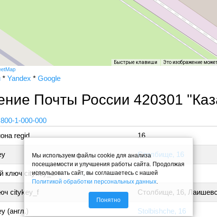
Быстрые клавиши
Это изображение може
eetMap
и
*
Yandex
*
Google
ение Почты России 420301 "Ка
 800-1-000-000
она regid
16
ey
Столбище, 16
Мы используем файлы cookie для анализа
посещаемости и улучшения работы сайта. Продолжая
 ключ citykey_u
использовать сайт, вы соглашаетесь с нашей
Политикой обработки персональных данных
.
ч citykey_f
Столбище, 16, Лаишев
Понятно
y (англ.)
Stolbishche, 16