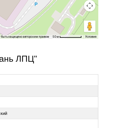
т быть защищено авторским правом
Условия
50 м
зань ЛПЦ"
ский