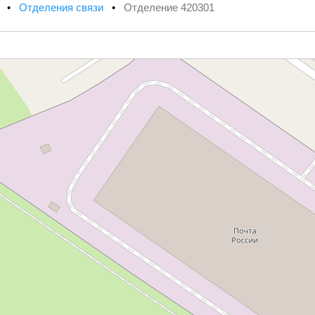
х
•
Отделения связи
•
Отделение 420301