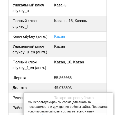
Уникальный ключ
Казань
citykey_u
Полный ключ
Казань, 16, Казань
citykey_f
Ключ citykey (англ.)
Kazan
Уникальный ключ
Kazan
citykey_u_en (англ.)
Полный ключ
Kazan, 16, Kazan
citykey_f_en (англ.)
Широта
55.869965
Долгота
49.078503
Регион
Татарстан республика
Мы используем файлы cookie для анализа
посещаемости и улучшения работы сайта. Продолжая
Район
Казань
использовать сайт, вы соглашаетесь с нашей