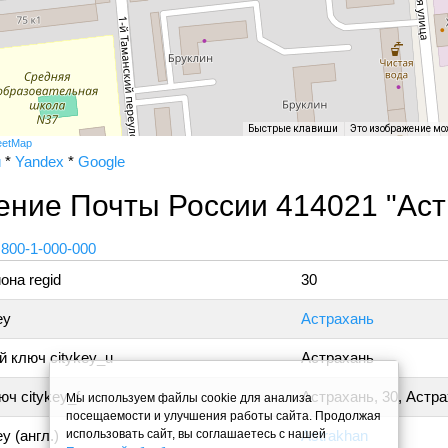
Быстрые клавиши
Это изображение мо
eetMap
и
*
Yandex
*
Google
ение Почты России 414021 "Аст
 800-1-000-000
она regid
30
ey
Астрахань
 ключ citykey_u
Астрахань
ч citykey_f
Астрахань, 30, Астр
Мы используем файлы cookie для анализа
посещаемости и улучшения работы сайта. Продолжая
использовать сайт, вы соглашаетесь с нашей
y (англ.)
Astrakhan