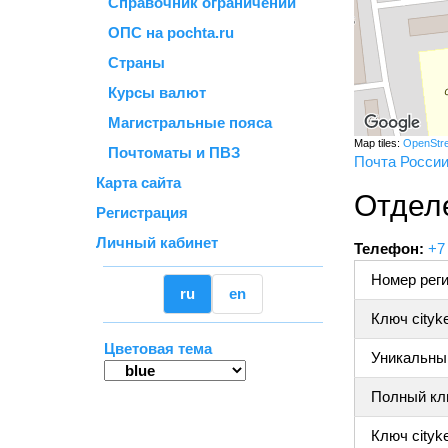
Справочник ограничений
ОПС на pochta.ru
Страны
Курсы валют
Магистральные пояса
Map tiles:
OpenStr
Почтоматы и ПВЗ
Почта Росси
Карта сайта
Отдел
Регистрация
Личный кабинет
Телефон:
+7
Номер реги
ru
en
Ключ cityk
Цветовая тема
Уникальный
Полный клю
Ключ cityke