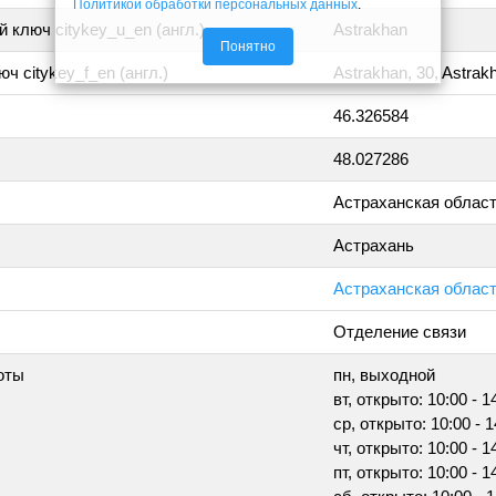
Политикой обработки персональных данных
.
 ключ citykey_u_en (англ.)
Astrakhan
Понятно
ч citykey_f_en (англ.)
Astrakhan, 30, Astrak
46.326584
48.027286
Астраханская облас
Астрахань
Астраханская област
Отделение связи
оты
пн, выходной
вт, открыто: 10:00 - 1
ср, открыто: 10:00 - 1
чт, открыто: 10:00 - 1
пт, открыто: 10:00 - 1