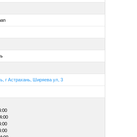
han
ть
ь, г Астрахань, Ширяева ул, 3
4:00
4:00
4:00
4:00