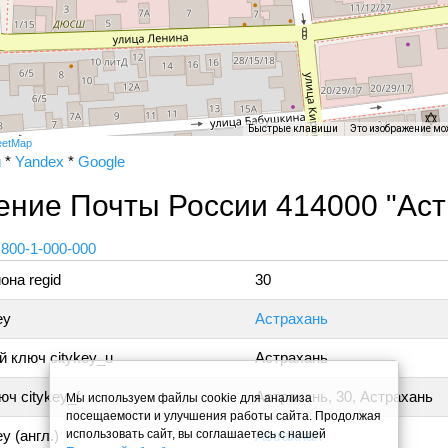
Быстрые клавиши
Это изображение мо
eetMap
и
*
Yandex
*
Google
ение Почты России 414000 "Аст
 800-1-000-000
она regid
30
ey
Астрахань
 ключ citykey_u
Астрахань
ч citykey_f
Астрахань, 30, Астрахань
Мы используем файлы cookie для анализа
посещаемости и улучшения работы сайта. Продолжая
использовать сайт, вы соглашаетесь с нашей
y (англ.)
Astrakhan