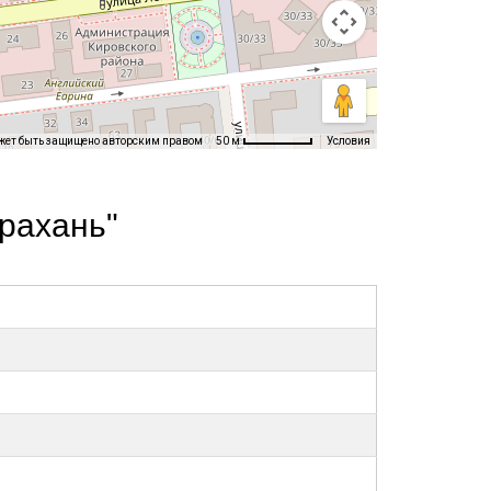
жет быть защищено авторским правом
Условия
50 м
рахань"