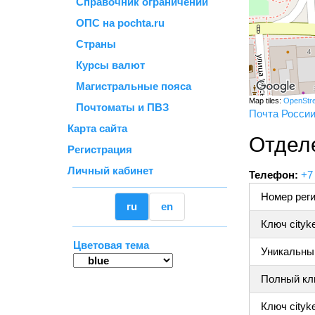
Справочник ограничений
ОПС на pochta.ru
Страны
Курсы валют
Магистральные пояса
Map tiles:
OpenStr
Почтоматы и ПВЗ
Почта Росси
Карта сайта
Отдел
Регистрация
Личный кабинет
Телефон:
+7
Номер реги
ru
en
Ключ cityk
Цветовая тема
Уникальный
Полный клю
Ключ cityke