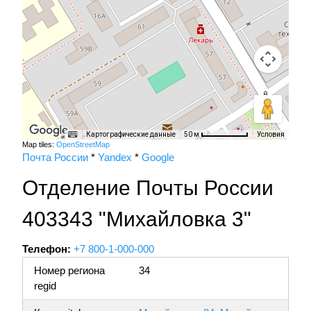
Картографические данные
Условия
50 м
Map tiles:
OpenStreetMap
Почта России
*
Yandex
*
Google
Отделение Почты России
403343 "Михайловка 3"
Телефон:
+7 800-1-000-000
Номер региона
34
regid