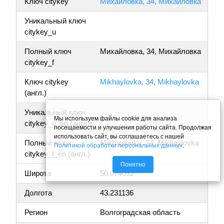
Ключ citykey
Михайловка, 34, Михайловка
Уникальный ключ
citykey_u
Полный ключ
Михайловка, 34, Михайловка
citykey_f
Ключ citykey
Mikhaylovka, 34, Mikhaylovka
(англ.)
Уникальный ключ
Мы используем файлы cookie для анализа
citykey_u_en (англ.)
посещаемости и улучшения работы сайта. Продолжая
использовать сайт, вы соглашаетесь с нашей
Полный ключ
Mikhaylovka, 34, Mikhaylovka
Политикой обработки персональных данных
.
citykey_f_en (англ.)
Понятно
Широта
50.074032
Долгота
43.231136
Регион
Волгоградская область