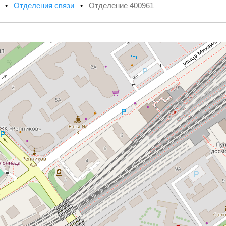
х
•
Отделения связи
•
Отделение 400961