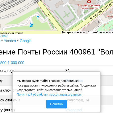
Быстрые клавиши
Это изображение мо
eetMap
и
*
Yandex
*
Google
ение Почты России 400961 "Во
 800-1-000-000
она regid
34
ey
Волгоград
Мы используем файлы cookie для анализа
посещаемости и улучшения работы сайта. Продолжая
 ключ citykey_u
использовать сайт, вы соглашаетесь с нашей
Политикой обработки персональных данных
.
ч citykey_f
Волгоград, 34
Понятно
y (англ.)
Volgograd