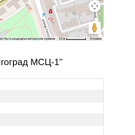
жет быть защищено авторским правом
Условия
50 м
лгоград МСЦ-1"