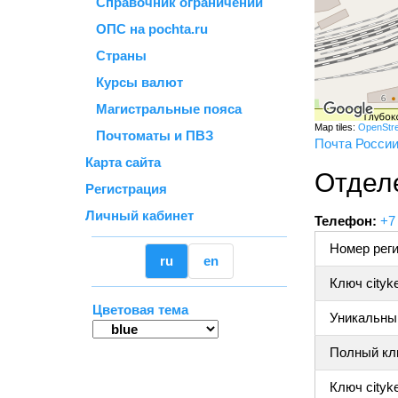
Справочник ограничений
ОПС на pochta.ru
Страны
Курсы валют
Магистральные пояса
Map tiles:
OpenStr
Почтоматы и ПВЗ
Почта Росси
Карта сайта
Отдел
Регистрация
Личный кабинет
Телефон:
+7
Номер реги
ru
en
Ключ cityk
Цветовая тема
Уникальный
Полный клю
Ключ cityke