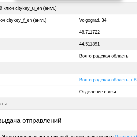
 ключ citykey_u_en (англ.)
ч citykey_f_en (англ.)
Volgograd, 34
48.711722
44.511891
Волгоградская область
Волгоградская область, г 
Отделение связи
оты
выдача отправлений
!
Этого отделения нет в текущей версии электронного
Паспорта