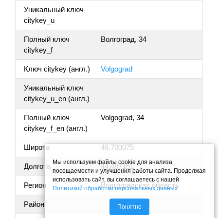
Уникальный ключ
citykey_u
Полный ключ
Волгоград, 34
citykey_f
Ключ citykey (англ.)
Volgograd
Уникальный ключ
citykey_u_en (англ.)
Полный ключ
Volgograd, 34
citykey_f_en (англ.)
Широта
48.700075
Мы используем файлы cookie для анализа
Долгота
44.487151
посещаемости и улучшения работы сайта. Продолжая
использовать сайт, вы соглашаетесь с нашей
Регион
Волгоградская область
Политикой обработки персональных данных
.
Район
Понятно