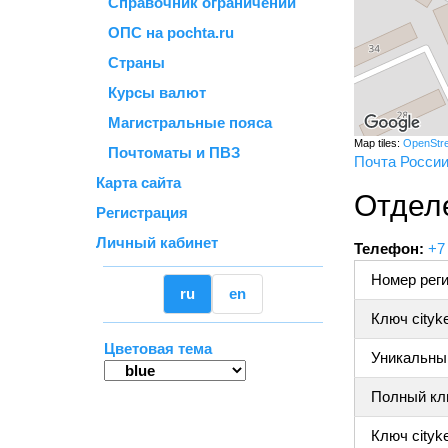
Справочник ограничений
ОПС на pochta.ru
Страны
Курсы валют
Магистральные пояса
Map tiles:
OpenStr
Почтоматы и ПВЗ
Почта Росси
Карта сайта
Отделе
Регистрация
Личный кабинет
Телефон:
+7
Номер реги
ru
en
Ключ cityk
Цветовая тема
Уникальный
Полный клю
Ключ cityke