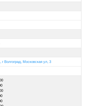
ь
 г Волгоград, Московская ул, 3
00
00
00
00
00