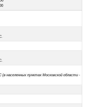
:00
00
С.
С.
С (в населенных пунктах Московской области -