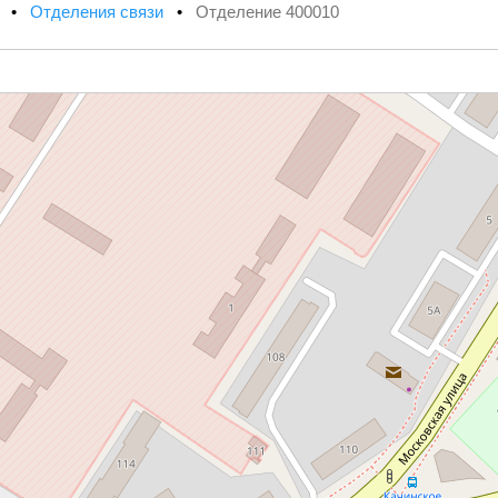
х
•
Отделения связи
•
Отделение 400010