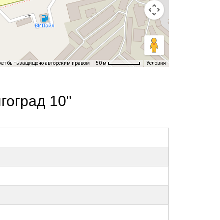
жет быть защищено авторским правом
Условия
50 м
гоград 10"