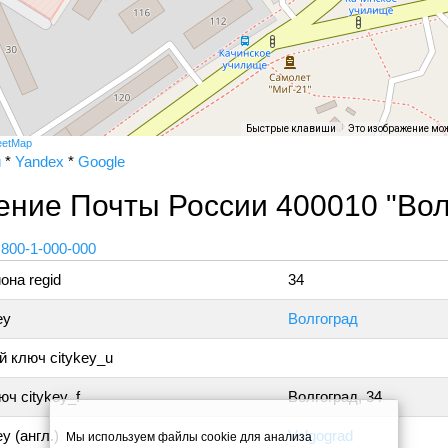
Быстрые клавиши
Это изображение мо
eetMap
и
*
Yandex
*
Google
ние Почты России 400010 "Вол
 800-1-000-000
она regid
34
ey
Волгоград
 ключ citykey_u
ч citykey_f
Волгоград, 34
y (англ.)
Volgograd
Мы используем файлы cookie для анализа