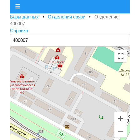
☰
Базы данных
•
Отделения связи
•
Отделение
400007
Справка