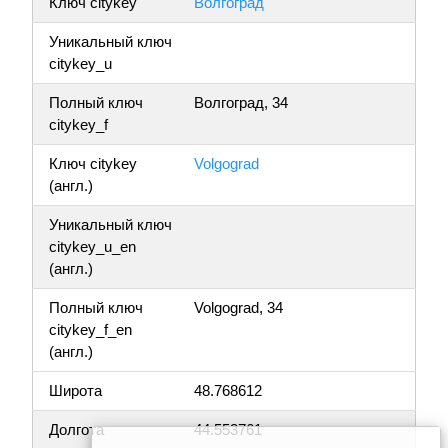
Ключ citykey
Волгоград
Уникальный ключ
citykey_u
Полный ключ
Волгоград, 34
citykey_f
Ключ citykey
Volgograd
(англ.)
Уникальный ключ
citykey_u_en
(англ.)
Полный ключ
Volgograd, 34
citykey_f_en
(англ.)
Широта
48.768612
Долгота
44.553761