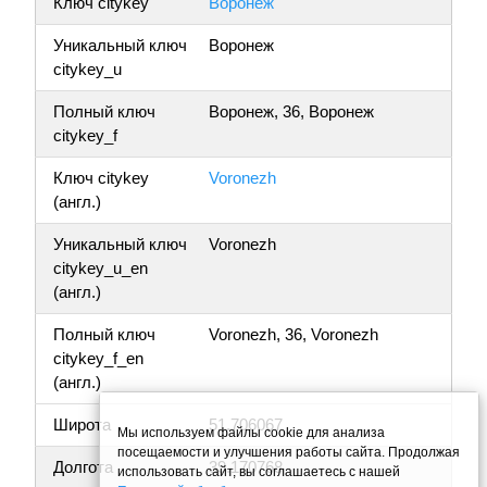
Ключ citykey
Воронеж
Уникальный ключ
Воронеж
citykey_u
Полный ключ
Воронеж, 36, Воронеж
citykey_f
Ключ citykey
Voronezh
(англ.)
Уникальный ключ
Voronezh
citykey_u_en
(англ.)
Полный ключ
Voronezh, 36, Voronezh
citykey_f_en
(англ.)
Широта
51.706067
Мы используем файлы cookie для анализа
посещаемости и улучшения работы сайта. Продолжая
Долгота
39.170768
использовать сайт, вы соглашаетесь с нашей