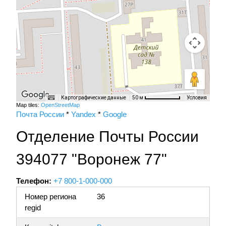
Картографические данные
Условия
50 м
Map tiles:
OpenStreetMap
Почта России
*
Yandex
*
Google
Отделение Почты России
394077 "Воронеж 77"
Телефон:
+7 800-1-000-000
Номер региона
36
regid