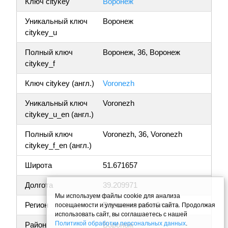
Ключ citykey
Воронеж
Уникальный ключ
Воронеж
citykey_u
Полный ключ
Воронеж, 36, Воронеж
citykey_f
Ключ citykey (англ.)
Voronezh
Уникальный ключ
Voronezh
citykey_u_en (англ.)
Полный ключ
Voronezh, 36, Voronezh
citykey_f_en (англ.)
Широта
51.671657
Долгота
39.209971
Мы используем файлы cookie для анализа
Регион
Воронежская область
посещаемости и улучшения работы сайта. Продолжая
использовать сайт, вы соглашаетесь с нашей
Политикой обработки персональных данных
.
Район
Воронеж