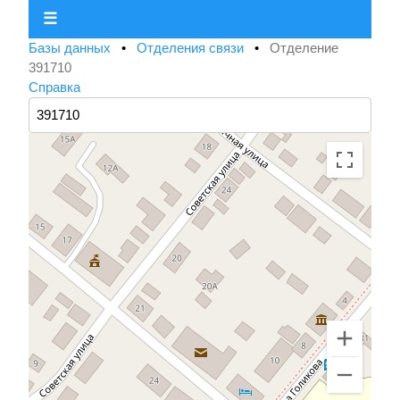
☰
Базы данных
•
Отделения связи
•
Отделение
391710
Справка