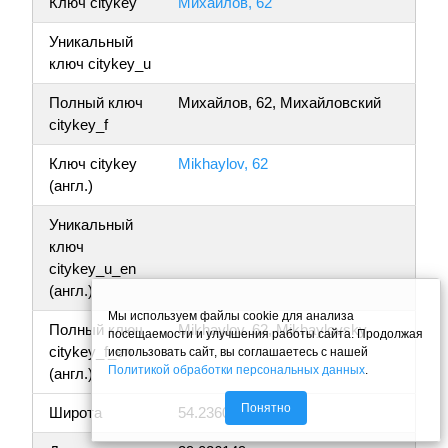
Ключ citykey
Михайлов, 62
Уникальный
ключ citykey_u
Полный ключ
Михайлов, 62, Михайловский
citykey_f
Ключ citykey
Mikhaylov, 62
(англ.)
Уникальный
ключ
citykey_u_en
(англ.)
Мы используем файлы cookie для анализа
Полный ключ
Mikhaylov, 62, Mikhaylovsky
посещаемости и улучшения работы сайта. Продолжая
citykey_f_en
использовать сайт, вы соглашаетесь с нашей
Политикой обработки персональных данных
.
(англ.)
Понятно
Широта
54.236048