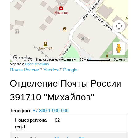
Картографические данные
Условия
50 м
Map tiles:
OpenStreetMap
Почта России
*
Yandex
*
Google
Отделение Почты России
391710 "Михайлов"
Телефон:
+7 800-1-000-000
Номер региона
62
regid