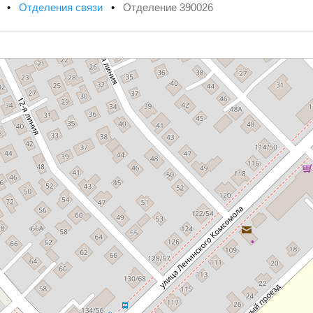
х
•
Отделения связи
•
Отделение 390026