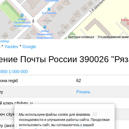
Быстрые клавиши
Это изображение може
eetMap
и
*
Yandex
*
Google
ение Почты России 390026 "Ряз
 800-1-000-000
она regid
62
ey
Рязань
 ключ citykey_u
ч citykey_f
Рязань, 62
Мы используем файлы cookie для анализа
посещаемости и улучшения работы сайта. Продолжая
использовать сайт, вы соглашаетесь с нашей
y (англ.)
Ryazan