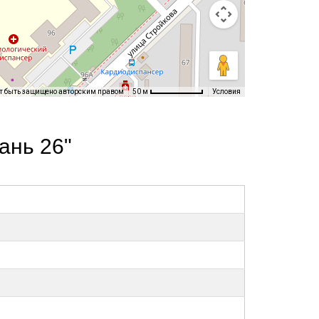
т быть защищено авторским правом
Условия
50 м
ань 26"