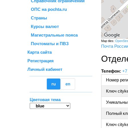
Справочник ограничений
ОПС на pochta.ru
Страны
Курсы валют
Магистральные пояса
Map tiles:
OpenStr
Почтоматы и ПВЗ
Почта Росси
Карта сайта
Отдел
Регистрация
Личный кабинет
Телефон:
+7
Номер реги
ru
en
Ключ cityk
Цветовая тема
Уникальный
Полный клю
Ключ cityke