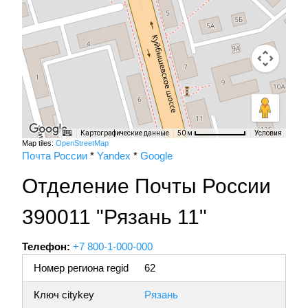
Картографические данные
Условия
50 м
Map tiles:
OpenStreetMap
Почта России
*
Yandex
*
Google
Отделение Почты России
390011 "Рязань 11"
Телефон:
+7 800-1-000-000
Номер региона regid
62
Ключ citykey
Рязань