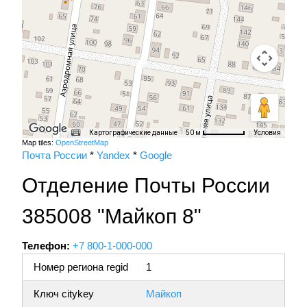
Картографические данные
Условия
50 м
Map tiles:
OpenStreetMap
Почта России
*
Yandex
*
Google
Отделение Почты России
385008 "Майкоп 8"
Телефон:
+7 800-1-000-000
Номер региона regid
1
Ключ citykey
Майкоп