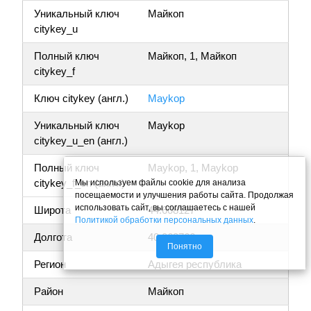
Уникальный ключ
Майкоп
citykey_u
Полный ключ
Майкоп, 1, Майкоп
citykey_f
Ключ citykey (англ.)
Maykop
Уникальный ключ
Maykop
citykey_u_en (англ.)
Полный ключ
Maykop, 1, Maykop
citykey_f_en (англ.)
Мы используем файлы cookie для анализа
посещаемости и улучшения работы сайта. Продолжая
использовать сайт, вы соглашаетесь с нашей
Широта
44.608127
Политикой обработки персональных данных
.
Долгота
40.063766
Понятно
Регион
Адыгея республика
Район
Майкоп