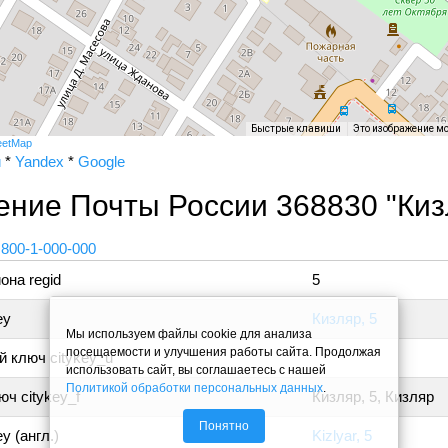
Быстрые клавиши
Это изображение м
eetMap
и
*
Yandex
*
Google
ение Почты России 368830 "Киз
 800-1-000-000
она regid
5
ey
Кизляр, 5
Мы используем файлы cookie для анализа
посещаемости и улучшения работы сайта. Продолжая
 ключ citykey_u
использовать сайт, вы соглашаетесь с нашей
Политикой обработки персональных данных
.
ч citykey_f
Кизляр, 5, Кизляр
Понятно
y (англ.)
Kizlyar, 5