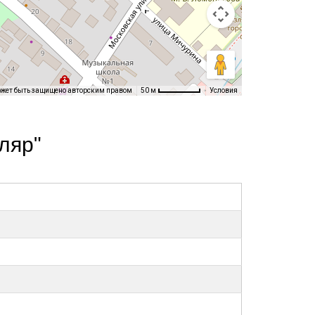
ожет быть защищено авторским правом
Условия
50 м
ляр"