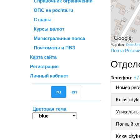
Справочник ограничений
ОПС на pochta.ru
Страны
Курсы валют
Магистральные пояса
Map tiles:
OpenStr
Почтоматы и ПВЗ
Почта Росси
Карта сайта
Отдел
Регистрация
Личный кабинет
Телефон:
+7
Номер реги
ru
en
Ключ cityk
Цветовая тема
Уникальный
Полный клю
Ключ cityke