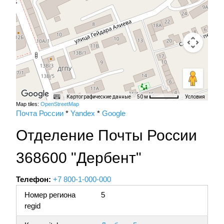
Картографические данные
Условия
50 м
Map tiles:
OpenStreetMap
Почта России
*
Yandex
*
Google
Отделение Почты России
368600 "Дербент"
Телефон:
+7 800-1-000-000
Номер региона
5
regid