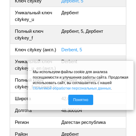
Ключ citykey
Дербент, 5
Уникальный ключ
Дербент
citykey_u
Полный ключ
Дербент, 5, Дербент
citykey_f
Ключ citykey (англ.)
Derbent, 5
Уникальный ключ
Derbent
citykey_u_en (англ.)
Мы используем файлы cookie для анализа
посещаемости и улучшения работы сайта. Продолжая
Полный ключ
Derbent, 5, Derbent
использовать сайт, вы соглашаетесь с нашей
citykey_f_en (англ.)
Политикой обработки персональных данных
.
Широта
42.065863
Понятно
Долгота
48.300104
Регион
Дагестан республика
Район
Дербент