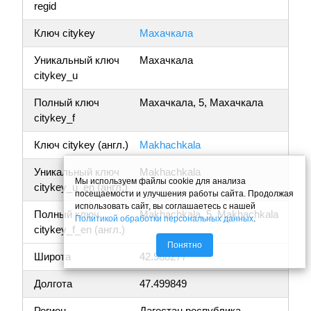
regid
Ключ citykey
Махачкала
Уникальный ключ
Махачкала
citykey_u
Полный ключ
Махачкала, 5, Махачкала
citykey_f
Ключ citykey (англ.)
Makhachkala
Уникальный ключ
Makhachkala
Мы используем файлы cookie для анализа
citykey_u_en (англ.)
посещаемости и улучшения работы сайта. Продолжая
использовать сайт, вы соглашаетесь с нашей
Полный ключ
Makhachkala, 5, Makhachkala
Политикой обработки персональных данных
.
citykey_f_en (англ.)
Понятно
Широта
42.988277
Долгота
47.499849
Регион
Дагестан республика