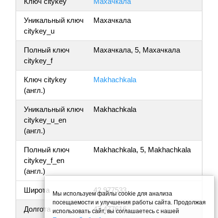
Ключ citykey
Махачкала
Уникальный ключ
Махачкала
citykey_u
Полный ключ
Махачкала, 5, Махачкала
citykey_f
Ключ citykey
Makhachkala
(англ.)
Уникальный ключ
Makhachkala
citykey_u_en
(англ.)
Полный ключ
Makhachkala, 5, Makhachkala
citykey_f_en
(англ.)
Широта
42.977533
Мы используем файлы cookie для анализа
посещаемости и улучшения работы сайта. Продолжая
Долгота
47.477616
использовать сайт, вы соглашаетесь с нашей