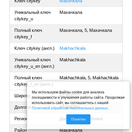
Ключ citykey
Махачкала
Уникальный ключ
Махачкала
citykey_u
Полный ключ
Махачкала, 5, Махачкала
citykey_f
Ключ citykey (англ.)
Makhachkala
Уникальный ключ
Makhachkala
citykey_u_en (англ.)
Полный ключ
Makhachkala, 5, Makhachkala
citykey_f_en (англ.)
Мы используем файлы cookie для анализа
Широта
42.953222
посещаемости и улучшения работы сайта. Продолжая
использовать сайт, вы соглашаетесь с нашей
Долгота
47.504754
Политикой обработки персональных данных
.
Регион
Дагестан республика
Понятно
Район
Махачкала