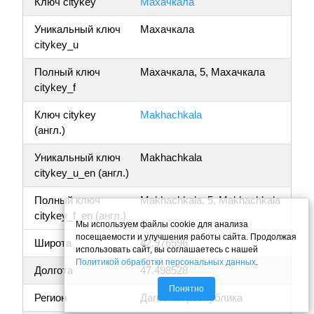
Ключ citykey
Махачкала
Уникальный ключ
Махачкала
citykey_u
Полный ключ
Махачкала, 5, Махачкала
citykey_f
Ключ citykey
Makhachkala
(англ.)
Уникальный ключ
Makhachkala
citykey_u_en (англ.)
Полный ключ
Makhachkala, 5, Makhachkala
citykey_f_en (англ.)
Мы используем файлы cookie для анализа
посещаемости и улучшения работы сайта. Продолжая
Широта
42.976596
использовать сайт, вы соглашаетесь с нашей
Политикой обработки персональных данных
.
Долгота
47.498528
Понятно
Регион
Дагестан республика