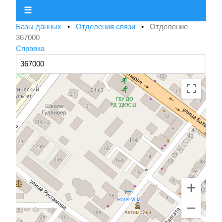
☰
Базы данных
•
Отделения связи
•
Отделение
367000
Справка