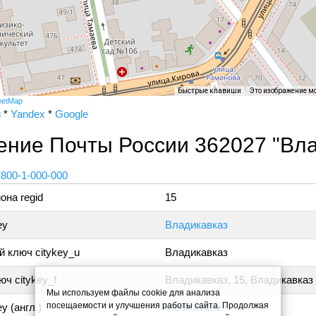
Быстрые клавиши
Это изображение м
eetMap
и
*
Yandex
*
Google
ение Почты России 362027 "Вла
 800-1-000-000
она regid
15
ey
Владикавказ
 ключ citykey_u
Владикавказ
ч citykey_f
Владикавказ, 15, Владикавказ
Мы используем файлы cookie для анализа
посещаемости и улучшения работы сайта. Продолжая
y (англ.)
Vladikavkaz