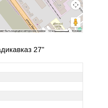
ожет быть защищено авторским правом
Условия
50 м
дикавказ 27"