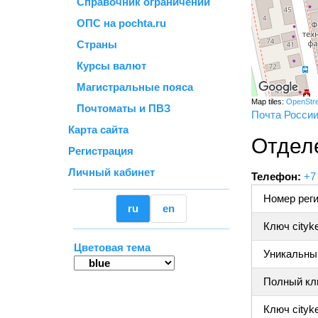
Справочник ограничений
ОПС на pochta.ru
Страны
Курсы валют
Магистральные пояса
Map tiles:
OpenStr
Почтоматы и ПВЗ
Почта Росси
Карта сайта
Отдел
Регистрация
Личный кабинет
Телефон:
+7
Номер реги
ru
en
Ключ cityk
Цветовая тема
Уникальный
Полный клю
Ключ cityke