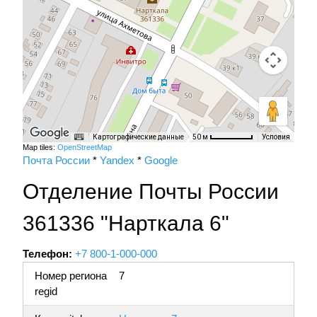
Картографические данные
Условия
50 м
Map tiles:
OpenStreetMap
Почта России
*
Yandex
*
Google
Отделение Почты России
361336 "Нарткала 6"
Телефон:
+7 800-1-000-000
Номер региона
7
regid