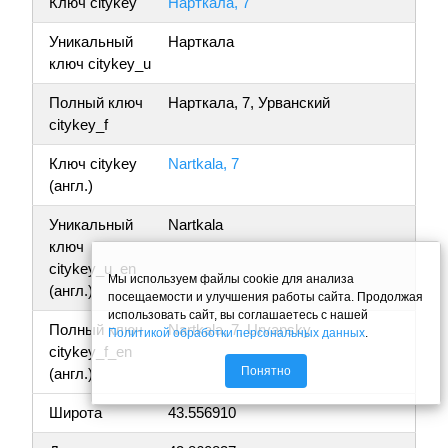
Ключ citykey
Нарткала, 7
Уникальный
Нарткала
ключ citykey_u
Полный ключ
Нарткала, 7, Урванский
citykey_f
Ключ citykey
Nartkala, 7
(англ.)
Уникальный
Nartkala
ключ
citykey_u_en
Мы используем файлы cookie для анализа
(англ.)
посещаемости и улучшения работы сайта. Продолжая
использовать сайт, вы соглашаетесь с нашей
Полный ключ
Nartkala, 7, Urvansky
Политикой обработки персональных данных
.
citykey_f_en
Понятно
(англ.)
Широта
43.556910