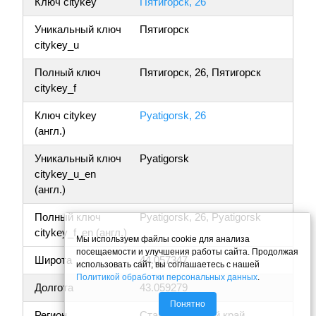
Ключ citykey
Пятигорск, 26
Уникальный ключ
Пятигорск
citykey_u
Полный ключ
Пятигорск, 26, Пятигорск
citykey_f
Ключ citykey
Pyatigorsk, 26
(англ.)
Уникальный ключ
Pyatigorsk
citykey_u_en
(англ.)
Полный ключ
Pyatigorsk, 26, Pyatigorsk
citykey_f_en (англ.)
Мы используем файлы cookie для анализа
посещаемости и улучшения работы сайта. Продолжая
Широта
44.057347
использовать сайт, вы соглашаетесь с нашей
Политикой обработки персональных данных
.
Долгота
43.059279
Понятно
Регион
Ставропольский край