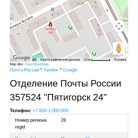
Картографические данные
Условия
50 м
Map tiles:
OpenStreetMap
Почта России
*
Yandex
*
Google
Отделение Почты России
357524 "Пятигорск 24"
Телефон:
+7 800-1-000-000
Номер региона
26
regid