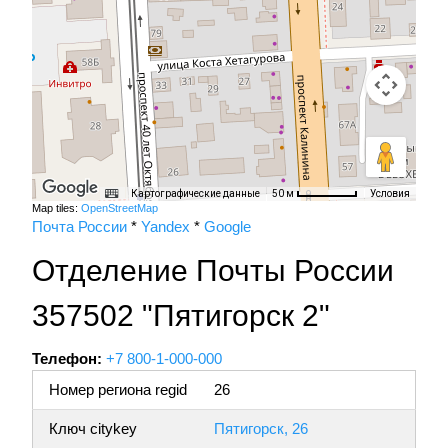
Картографические данные
Условия
50 м
Map tiles:
OpenStreetMap
Почта России
*
Yandex
*
Google
Отделение Почты России
357502 "Пятигорск 2"
Телефон:
+7 800-1-000-000
Номер региона regid
26
Ключ citykey
Пятигорск, 26