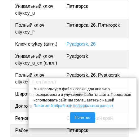
Уникальный ключ
Пятигорск
citykey_u
Полный ключ
Пятигорск, 26, Пятигорск
citykey_f
Ключ citykey (англ.)
Pyatigorsk, 26
Уникальный ключ
Pyatigorsk
citykey_u_en (англ.)
Полный ключ
Pyatigorsk, 26, Pyatigorsk
citykey_f_en (англ.)
Мы используем файлы cookie для анализа
Широта
44.040929
посещаемости и улучшения работы сайта. Продолжая
использовать сайт, вы соглашаетесь с нашей
Долгота
43.065298
Политикой обработки персональных данных
.
Понятно
Регион
Ставропольский край
Район
Пятигорск