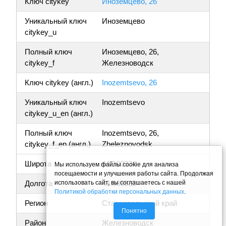
Ключ citykey
Иноземцево, 26
Уникальный ключ
Иноземцево
citykey_u
Полный ключ
Иноземцево, 26,
citykey_f
Железноводск
Ключ citykey (англ.)
Inozemtsevo, 26
Уникальный ключ
Inozemtsevo
citykey_u_en (англ.)
Полный ключ
Inozemtsevo, 26,
citykey_f_en (англ.)
Zheleznovodsk
Широта
44.100334
Мы используем файлы cookie для анализа
посещаемости и улучшения работы сайта. Продолжая
использовать сайт, вы соглашаетесь с нашей
Долгота
43.085932
Политикой обработки персональных данных
.
Регион
Ставропольский край
Понятно
Район
Железноводск