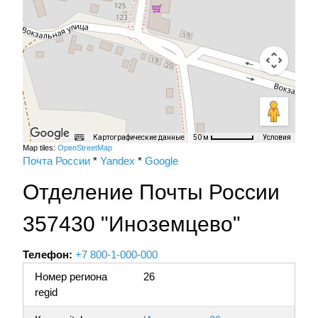
Картографические данные
Условия
50 м
Map tiles:
OpenStreetMap
Почта России
*
Yandex
*
Google
Отделение Почты России
357430 "Иноземцево"
Телефон:
+7 800-1-000-000
Номер региона
26
regid