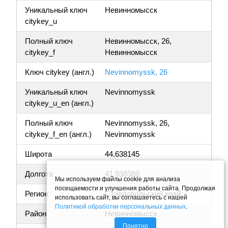
Уникальный ключ
Невинномысск
citykey_u
Полный ключ
Невинномысск, 26,
citykey_f
Невинномысск
Ключ citykey (англ.)
Nevinnomyssk, 26
Уникальный ключ
Nevinnomyssk
citykey_u_en (англ.)
Полный ключ
Nevinnomyssk, 26,
citykey_f_en (англ.)
Nevinnomyssk
Широта
44.638145
Долгота
41.938388
Мы используем файлы cookie для анализа
посещаемости и улучшения работы сайта. Продолжая
Регион
Ставропольский край
использовать сайт, вы соглашаетесь с нашей
Политикой обработки персональных данных
.
Район
Невинномысск
Понятно