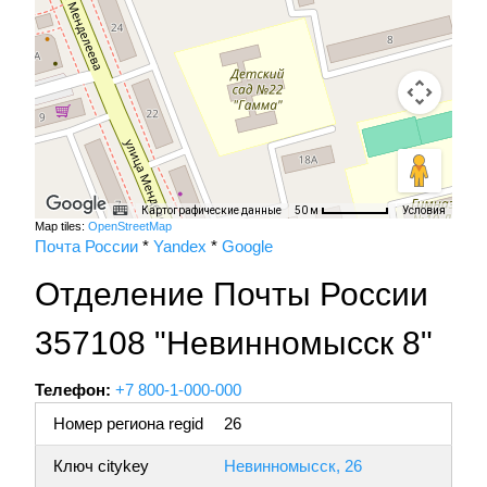
Картографические данные
Условия
50 м
Map tiles:
OpenStreetMap
Почта России
*
Yandex
*
Google
Отделение Почты России
357108 "Невинномысск 8"
Телефон:
+7 800-1-000-000
Номер региона regid
26
Ключ citykey
Невинномысск, 26