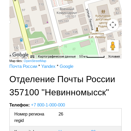
Картографические данные
Условия
50 м
Map tiles:
OpenStreetMap
Почта России
*
Yandex
*
Google
Отделение Почты России
357100 "Невинномысск"
Телефон:
+7 800-1-000-000
Номер региона
26
regid