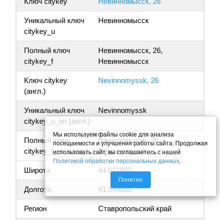
Ключ citykey
Невинномысск, 26
Уникальный ключ
Невинномысск
citykey_u
Полный ключ
Невинномысск, 26,
citykey_f
Невинномысск
Ключ citykey
Nevinnomyssk, 26
(англ.)
Уникальный ключ
Nevinnomyssk
citykey_u_en (англ.)
Мы используем файлы cookie для анализа
Полный ключ
Nevinnomyssk, 26,
посещаемости и улучшения работы сайта. Продолжая
citykey_f_en (англ.)
Nevinnomyssk
использовать сайт, вы соглашаетесь с нашей
Политикой обработки персональных данных
.
Широта
44.621050
Понятно
Долгота
41.949060
Регион
Ставропольский край