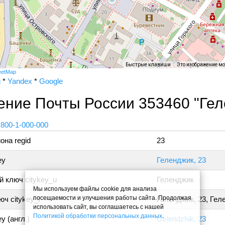
Быстрые клавиши
Это изображение м
eetMap
и
*
Yandex
*
Google
ение Почты России 353460 "Гел
 800-1-000-000
она regid
23
ey
Геленджик, 23
 ключ citykey_u
Геленджик
Мы используем файлы cookie для анализа
посещаемости и улучшения работы сайта. Продолжая
ч citykey_f
Геленджик, 23, Гел
использовать сайт, вы соглашаетесь с нашей
Политикой обработки персональных данных
.
y (англ.)
Gelendzhik, 23