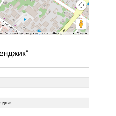
ожет быть защищено авторским правом
Условия
50 м
енджик"
енджик