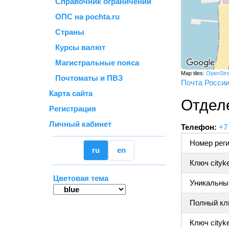
Справочник ограничений
ОПС на pochta.ru
Страны
Курсы валют
Магистральные пояса
Map tiles:
OpenStr
Почтоматы и ПВЗ
Почта Росси
Карта сайта
Отдел
Регистрация
Личный кабинет
Телефон:
+7
Номер реги
ru
en
Ключ cityk
Цветовая тема
Уникальный
Полный клю
Ключ cityke