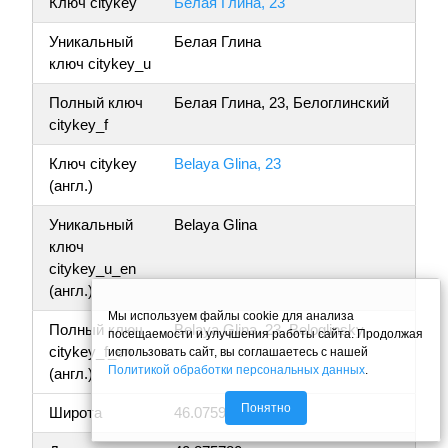
Ключ citykey
Белая Глина, 23
Уникальный
Белая Глина
ключ citykey_u
Полный ключ
Белая Глина, 23, Белоглинский
citykey_f
Ключ citykey
Belaya Glina, 23
(англ.)
Уникальный
Belaya Glina
ключ
citykey_u_en
(англ.)
Мы используем файлы cookie для анализа
Полный ключ
Belaya Glina, 23, Beloglinsky
посещаемости и улучшения работы сайта. Продолжая
citykey_f_en
использовать сайт, вы соглашаетесь с нашей
Политикой обработки персональных данных
.
(англ.)
Понятно
Широта
46.075997