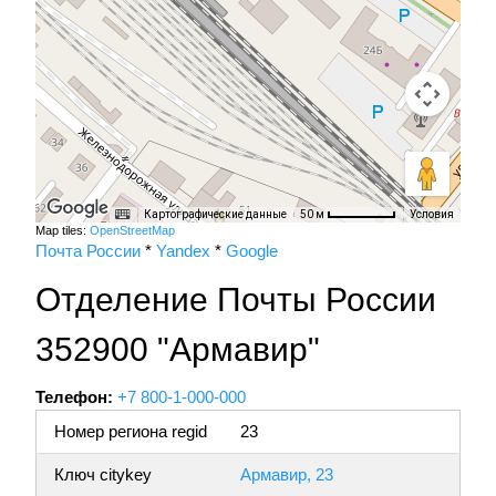
Картографические данные
Условия
50 м
Map tiles:
OpenStreetMap
Почта России
*
Yandex
*
Google
Отделение Почты России
352900 "Армавир"
Телефон:
+7 800-1-000-000
Номер региона regid
23
Ключ citykey
Армавир, 23