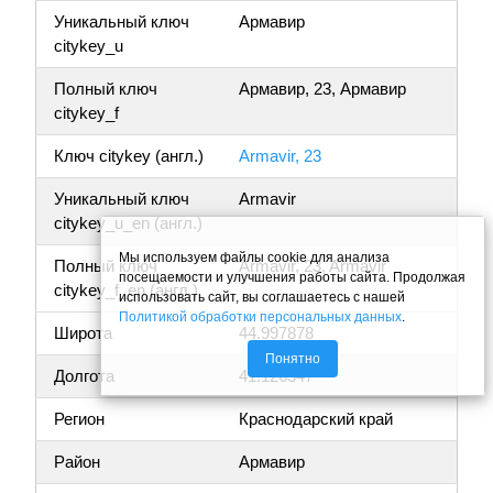
Уникальный ключ
Армавир
citykey_u
Полный ключ
Армавир, 23, Армавир
citykey_f
Ключ citykey (англ.)
Armavir, 23
Уникальный ключ
Armavir
citykey_u_en (англ.)
Мы используем файлы cookie для анализа
Полный ключ
Armavir, 23, Armavir
посещаемости и улучшения работы сайта. Продолжая
citykey_f_en (англ.)
использовать сайт, вы соглашаетесь с нашей
Политикой обработки персональных данных
.
Широта
44.997878
Понятно
Долгота
41.126347
Регион
Краснодарский край
Район
Армавир