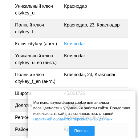
Уникальный ключ
Краснодар
citykey_u
Полный ключ
Краснодар, 23, Краснодар
citykey_f
Ключ citykey (англ.)
Krasnodar
Уникальный ключ
Krasnodar
citykey_u_en (англ.)
Полный ключ
Krasnodar, 23, Krasnodar
citykey_f_en (англ.)
Широта
45.061726
Мы используем файлы cookie для анализа
Долгота
38.986569
посещаемости и улучшения работы сайта. Продолжая
использовать сайт, вы соглашаетесь с нашей
Регион
Краснодарский край
Политикой обработки персональных данных
.
Район
Краснодар
Понятно