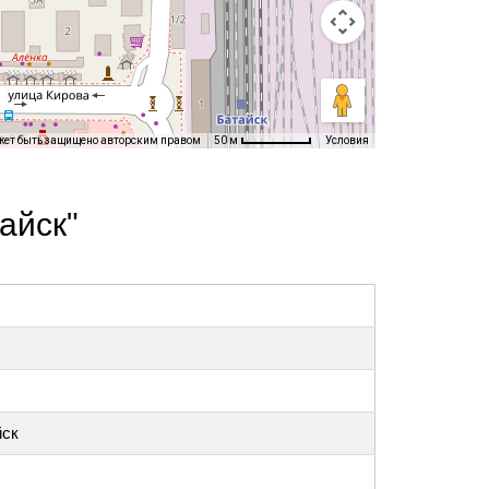
жет быть защищено авторским правом
Условия
50 м
айск"
йск