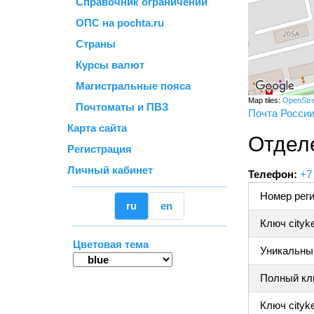
Справочник ограничений
ОПС на pochta.ru
Страны
Курсы валют
Магистральные пояса
Map tiles:
OpenStr
Почтоматы и ПВЗ
Почта Росси
Карта сайта
Отдел
Регистрация
Личный кабинет
Телефон:
+7
Номер реги
ru
en
Ключ cityk
Цветовая тема
Уникальный
Полный клю
Ключ cityke