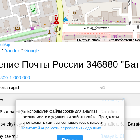
Быстрые клавиши
Это изображение мо
eetMap
и
*
Yandex
*
Google
ение Почты России 346880 "Бат
 800-1-000-000
она regid
61
ey
Батайск, 61
Мы используем файлы cookie для анализа
 ключ citykey_u
Батайск
посещаемости и улучшения работы сайта. Продолжая
использовать сайт, вы соглашаетесь с нашей
ч citykey_f
Батайск, 61, Бата
Политикой обработки персональных данных
.
y (англ.)
Bataysk, 61